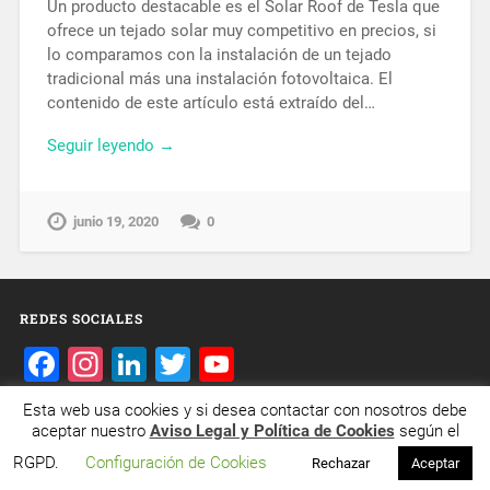
Un producto destacable es el Solar Roof de Tesla que
ofrece un tejado solar muy competitivo en precios, si
lo comparamos con la instalación de un tejado
tradicional más una instalación fotovoltaica. El
contenido de este artículo está extraído del…
Seguir leyendo →
junio 19, 2020
0
REDES SOCIALES
Facebook
Instagram
LinkedIn
Twitter
YouTube
Channel
Esta web usa cookies y si desea contactar con nosotros debe
aceptar nuestro
Aviso Legal y Política de Cookies
según el
© 2026
EMILIO J. FERNÁNDEZ REY
IR ARRIBA ↑
RGPD.
Configuración de Cookies
Rechazar
Aceptar