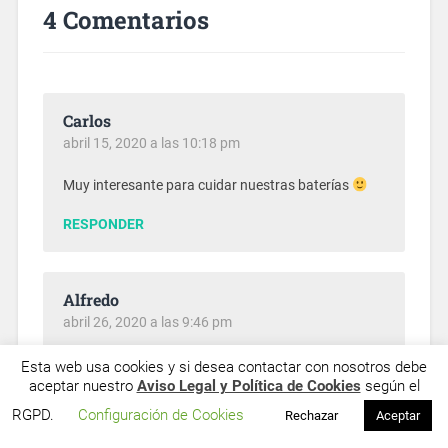
4 Comentarios
Carlos
abril 15, 2020 a las 10:18 pm
Muy interesante para cuidar nuestras baterías
RESPONDER
Alfredo
abril 26, 2020 a las 9:46 pm
Está muy bien tener por escrito el gran trabajo ha
Esta web usa cookies y si desea contactar con nosotros debe
aceptar nuestro
Aviso Legal y Política de Cookies
según el
hecho Jose y los que le han ayudado, así más gente
lo puede ver.
RGPD.
Configuración de Cookies
Rechazar
Aceptar
Un saludo!