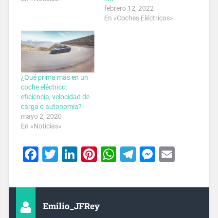
febrero 12, 2022
En «Coches Eléctricos»
¿Qué prima más en un
coche eléctrico:
eficiencia, velocidad de
carga o autonomía?
mayo 2, 2020
En «Noticias»
Facebook
Twitter
LinkedIn
Pinterest
WhatsApp
Telegram
Messeng
Email
Emilio_JFRey