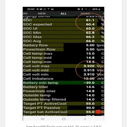
App ScanMyTesla con un 61% de carga y 3,9 V