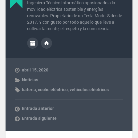
Ingeniero Técnico Informático apasionado a la
movilidad eléctrica sostenible y energías
renovables. Propietario de un Tesla Model S desde
2017. Y con gusto por todo aquello que lleve a
cultivar la mente, el respeto y la consciencia.
abril 15, 2020
Noticias
batería
,
coche eléctrico
,
vehículos eléctricos
Entrada anterior
Entrada siguiente