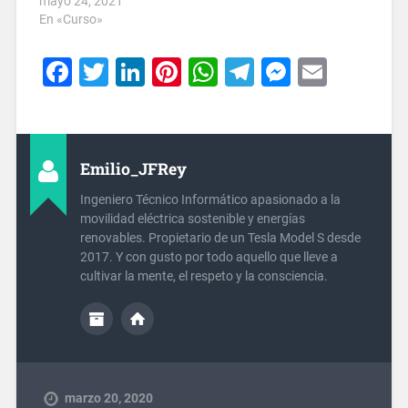
mayo 24, 2021
En «Curso»
Facebook
Twitter
LinkedIn
Pinterest
WhatsApp
Telegram
Messeng
Email
Emilio_JFRey
Ingeniero Técnico Informático apasionado a la
movilidad eléctrica sostenible y energías
renovables. Propietario de un Tesla Model S desde
2017. Y con gusto por todo aquello que lleve a
cultivar la mente, el respeto y la consciencia.
marzo 20, 2020