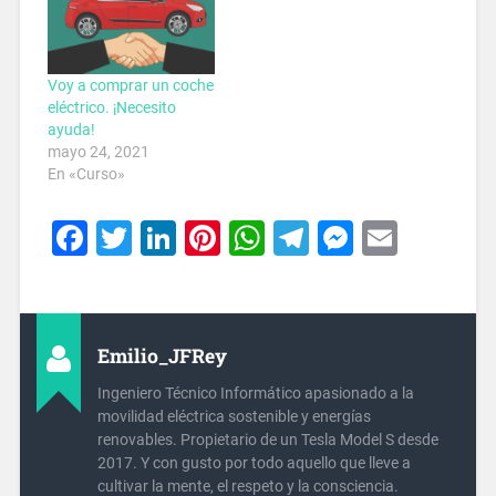
Voy a comprar un coche
eléctrico. ¡Necesito
ayuda!
mayo 24, 2021
En «Curso»
Facebook
Twitter
LinkedIn
Pinterest
WhatsApp
Telegram
Messeng
Email
Emilio_JFRey
Ingeniero Técnico Informático apasionado a la
movilidad eléctrica sostenible y energías
renovables. Propietario de un Tesla Model S desde
2017. Y con gusto por todo aquello que lleve a
cultivar la mente, el respeto y la consciencia.