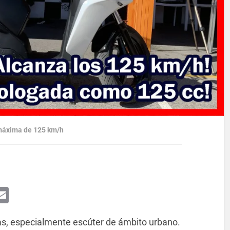
 máxima de 125 km/h
App
egram
essenger
Email
as, especialmente escúter de ámbito urbano.