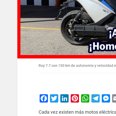
Ray 7.7 con 150 km de autonomía y velocidad
Facebook
Twitter
LinkedIn
Pinterest
Whats
Tel
M
Cada vez existen más motos eléctric