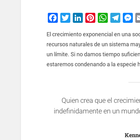
Facebook
Twitter
LinkedIn
Pinterest
Whats
Tel
M
El crecimiento exponencial en una soc
recursos naturales de un sistema mayo
un límite. Si no damos tiempo suficie
estaremos condenando a la especie 
Quien crea que el crecimi
indefinidamente en un mundo 
Kenne