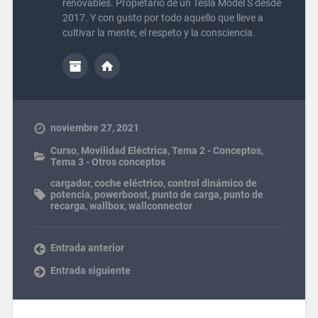
renovables. Propietario de un Tesla Model S desde
2017. Y con gusto por todo aquello que lleve a
cultivar la mente, el respeto y la consciencia.
noviembre 27, 2021
Curso
,
Movilidad Eléctrica
,
Tema 2 - Conceptos
,
Tema 3 - Otros conceptos
cargador
,
coche eléctrico
,
control dinámico de
potencia
,
powerboost
,
punto de carga
,
punto de
recarga
,
wallbox
,
wallconnector
Entrada anterior
Entrada siguiente