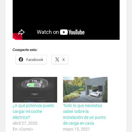
Comparte esto:
Facebook
X
¿A qué potencia puedo
Todo lo que necesitas
cargar mi coche
saber sobre la
eléctrico?
instalación de un punto
abril 27, 2020
de carga en casa
En «Curso»
mayo 15, 2021