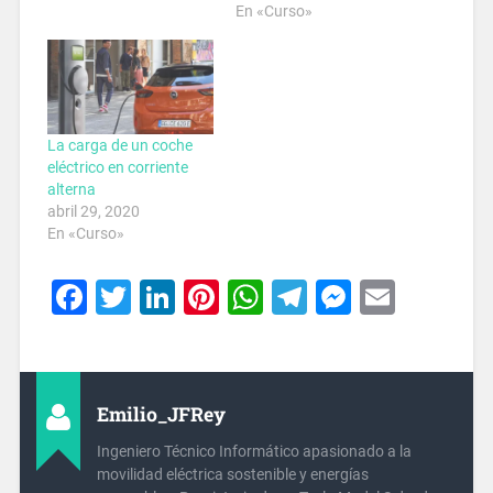
En «Curso»
La carga de un coche
eléctrico en corriente
alterna
abril 29, 2020
En «Curso»
Facebook
Twitter
LinkedIn
Pinterest
WhatsApp
Telegram
Messeng
Email
Emilio_JFRey
Ingeniero Técnico Informático apasionado a la
movilidad eléctrica sostenible y energías