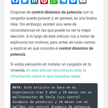
Facebook
Twitter
LinkedIn
Pinterest
WhatsApp
Telegram
Messeng
Email
Disponer de
control dinámico de potencia
con tu
cargador puede parecer y, en general, es una buena
idea. Sin embargo, existen una serie de
circunstancias en las que puede no ser la mejor
elección. A lo largo de este artículo voy a tratar de
explicaros los motivos, pero antes de nada vamos
a explicar en qué consiste el
control dinámico de
potencia
.
Si estás pensando en instalar un cargador en tu
vivienda,
en este artículo encontrarás toda la
información sobre lo que necesitas saber
.
NOTA
: Este artículo se basa en mi 
experiencia tras 3 años y 10 meses con un 
WallConnector de Tesla (sin control 
dinámico de potencia) y 18 meses con un 
WallBox con control dinámico de potencia.