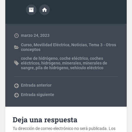
marzo 24, 2023
Curso
,
Movilidad Eléctrica
,
Noticias
,
Tema 3 - Otros
conceptos
coche de hidrógeno
,
coche eléctrico
,
coches
eléctricos
,
hidrógeno
,
minerales
,
minerales de
sangre
,
pila de hidrógeno
,
vehículo eléctrico
Entrada anterior
Entrada siguiente
Deja una respuesta
Tu dirección de correo electrónico no será publicada.
Los