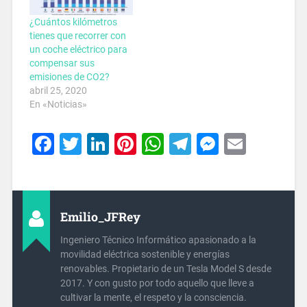
¿Cuántos kilómetros
tienes que recorrer con
un coche eléctrico para
compensar sus
emisiones de CO2?
abril 25, 2020
En «Noticias»
Facebook
Twitter
LinkedIn
Pinterest
WhatsApp
Telegram
Messeng
Email
Emilio_JFRey
Ingeniero Técnico Informático apasionado a la
movilidad eléctrica sostenible y energías
renovables. Propietario de un Tesla Model S desde
2017. Y con gusto por todo aquello que lleve a
cultivar la mente, el respeto y la consciencia.